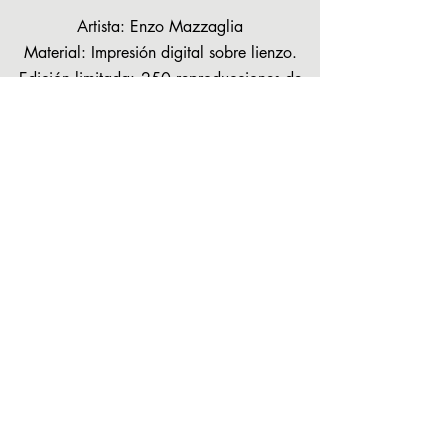
Artista: Enzo Mazzaglia
Material: Impresión digital sobre lienzo.
Edición limitada:
250 reproducciones de
obras de arte.
Tamaño del arte original:
90 x 90 cms.
(Disponible en 2 tamaños de impresión
diferentes para adaptarse a cualquier
espacio).
TIENDA DE ARTE