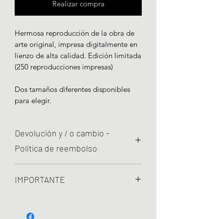
Realizar compra
Hermosa reproducción de la obra de
arte original, impresa digitalmente en
lienzo de alta calidad. Edición limitada
(250 reproducciones impresas)
Dos tamaños diferentes disponibles
para elegir.
Devolución y / o cambio -
Política de reembolso
Estamos comprometidos con la
IMPORTANTE
calidad y su satisfacción es muy
importante para nosotros. Por lo
Utilizamos lienzos de alta calidad y
tanto, si su artículo presenta defectos
tintas eco solventes que no dañan el
de impresión y no está completamente