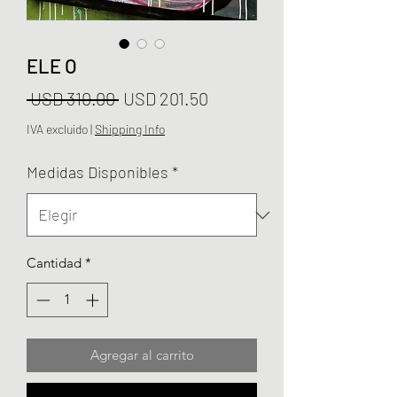
ELE O
Precio
Precio
 USD 310.00 
USD 201.50
de
IVA excluido
|
Shipping Info
oferta
Medidas Disponibles
*
Cantidad
*
Agregar al carrito