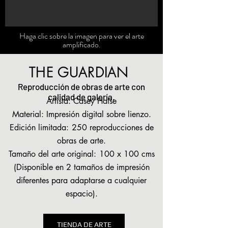
Haga clic sobre la imagen para ver el arte
amplificado.
THE GUARDIAN
Reproducción de obras de arte con
calidad de galería.
Artista: Casey Halse
Material: Impresión digital sobre lienzo.
Edición limitada:
250 reproducciones de
obras de arte.
Tamaño del arte original:
100 x 100 cms
(Disponible en 2 tamaños de impresión
diferentes para adaptarse a cualquier
espacio).
TIENDA DE ARTE