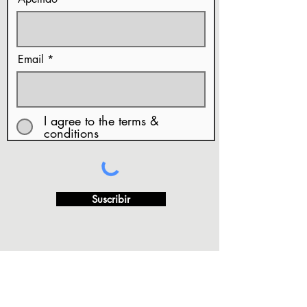
Email
I agree to the terms &
conditions
Suscribir
*Preguntas Frecuentes
Politicas de Privacidad
Términos
*
*
de Uso y Condiciones
Derechos de Autor
Retornos y/o
*
*
Cambios - Politica de Reembolso.