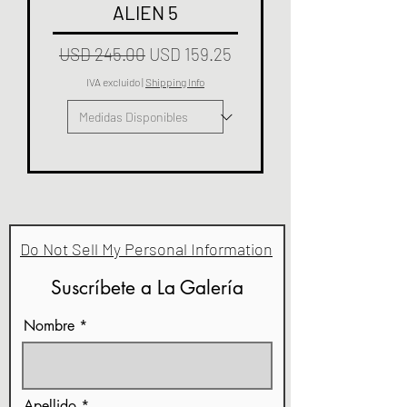
ALIEN 5
Precio
Precio de oferta
USD 245.00
USD 159.25
IVA excluido
|
Shipping Info
Do Not Sell My Personal Information
Suscríbete a La Galería
Nombre
Apellido