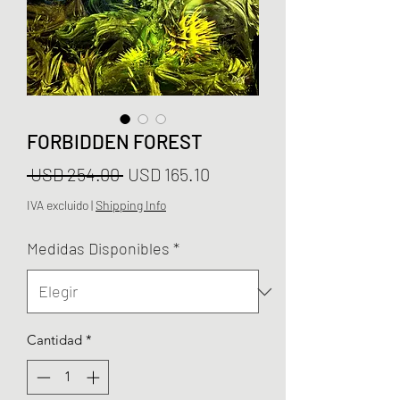
FORBIDDEN FOREST
Precio
Precio
 USD 254.00 
USD 165.10
de
IVA excluido
|
Shipping Info
oferta
Medidas Disponibles
*
Cantidad
*