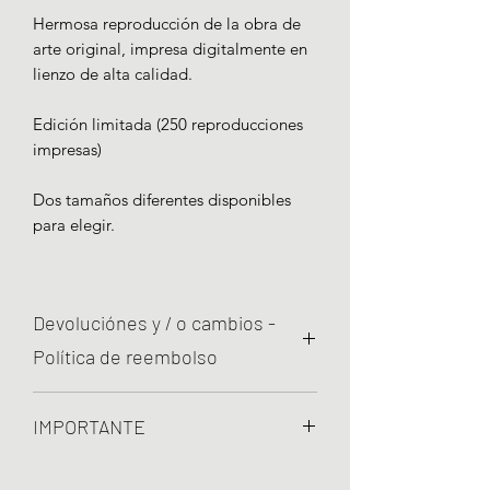
Hermosa reproducción de la obra de
arte original, impresa digitalmente en
lienzo de alta calidad.
Edición limitada (250 reproducciones
impresas)
Dos tamaños diferentes disponibles
para elegir.
Devoluciónes y / o cambios -
Política de reembolso
¡Estamos comprometidos con la
IMPORTANTE
calidad y su satisfacción es muy
importante para nosotros!
Utilizamos lienzos de alta calidad y
Por lo tanto, si su artículo presenta