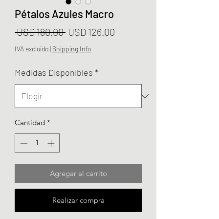
Pétalos Azules Macro
Precio
Precio
 USD 180.00 
USD 126.00
de
IVA excluido
|
Shipping Info
oferta
Medidas Disponibles
*
Cantidad
*
Agregar al carrito
Realizar compra