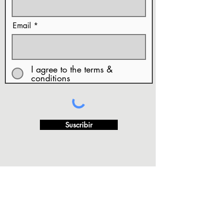
Email
I agree to the terms &
conditions
Suscribir
*Preguntas Frecuentes
Politicas de Privacidad
Términos
*
*
de Uso y Condiciones
Derechos de Autor
Retornos y/o
*
*
Cambios - Politica de Reembolso.