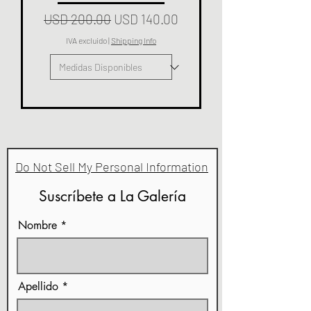
Precio
Precio de oferta
USD 200.00
USD 140.00
IVA excluido
|
Shipping Info
Do Not Sell My Personal Information
Suscríbete a La Galería
Nombre
Apellido