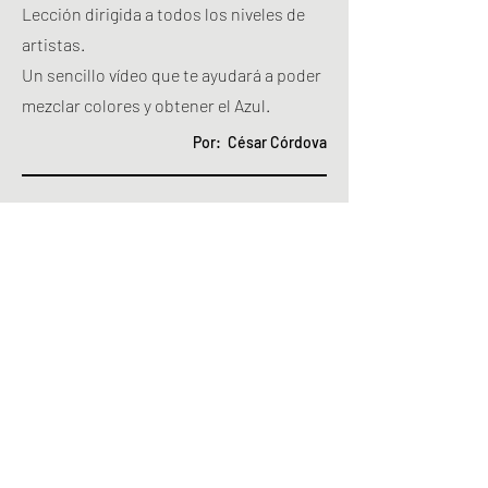
Lección dirigida a todos los niveles de
artistas.
Un sencillo vídeo que te ayudará a poder
mezclar colores y obtener el Azul.
Por: César Córdova
13
Usar el color negro para
oscurecer un color.
(Versión en inglés próximamente)