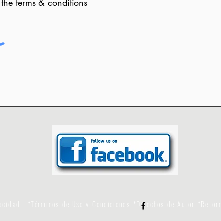
 the terms & conditions
vacidad
Términos de Uso y Condiciones
Derechos de Autor
Retor
*
*
*