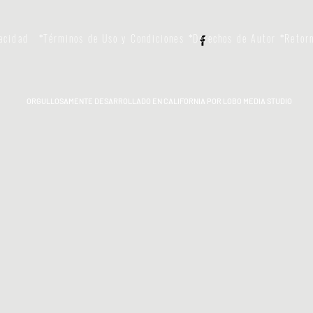
vacidad
Términos de Uso y Condiciones
Derechos de Autor
Retor
*
*
*
ORGULLOSAMENTE DESARROLLADO EN CALIFORNIA POR LOBO MEDIA STUDIO