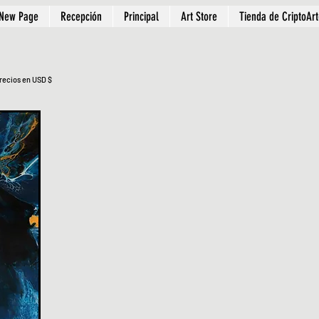
New Page
Recepción
Principal
Art Store
Tienda de CriptoAr
recios en USD $